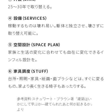
25〜30年で取り替える。
④ 設備（SERVICES）
稼動するものは壊れ易い。躯体と独立させ、壊さずに
取り替え可能に。
⑤ 空間設計（SPACE PLAN）
家族と生活の変化に合わせても自在に変化できるイ
ンフィル設計を。
⑥ 家具調度（STUFF）
台所・照明・家具・絵画・歯ブラシなどは、すぐに変る
もの、家より長く生きる椅子もあったりする。
参考資料:スチュワート・ブラウン著『建築はい
かにして学ぶか―建てられたあと何が起きるか』
より