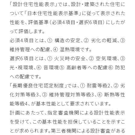
「設計住宅性能表示」では、設計・建築された住宅に
ついて「日本住宅性能表示基準」に従って表示された
性能を、評価基準（必須4項目・選択6項目）にしたが
って評価します。
必須4項目とは、① 構造の安定、② 劣化の軽減、③
維持管理への配慮、④ 温熱環境です。
選択6項目とは、① 火災時の安全、② 空気環境、③
光・視環境、④ 音環境⑤ 高齢者等への配慮⑥ 防犯
への配慮です。
「長期優良住宅認定制度」では、① 耐震等級2、② 劣
化対策等級3、③ 維持管理対策等級3、④ 断熱等性
能等級4、が基本性能として要求されています。
計画にあたって、指定審査機関による設計性能表示
を受けて、この基本性能を担保していることを示すこ
とが求められます。第三者機関による設計審査がある