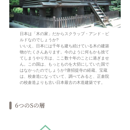
日本は「木の家」だからスクラップ・アンド・ビ
ルドなのでしょうか?
いいえ、日本には千年も建ち続けている木の建築
物がたくさんあります。今のように何もかも捨て
てしまうやり方は、ここ数十年のことに過ぎませ
ん。この国は、もっとものを大切にしていた国で
はなかったのでしょうか?唐招提寺の経蔵、宝蔵
は、校倉造になっていて、調べてみると、正倉院
の校倉造よりも古い日本最古の木造建築です。
6つのSの層