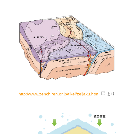
http://www.zenchiren.or.jp/tikei/zeijaku.html
より